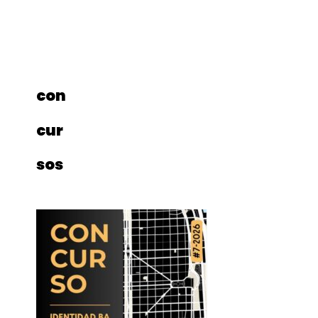
con
cur
sos