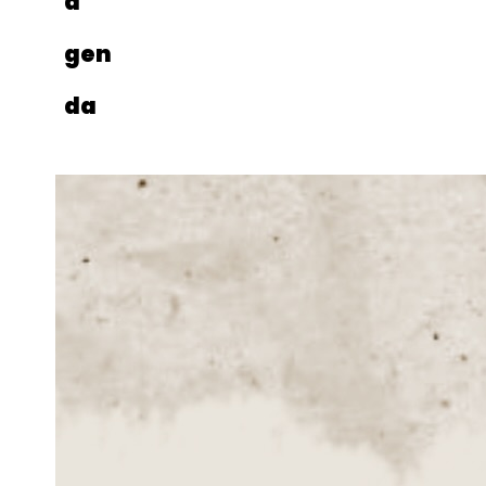
a
gen
da